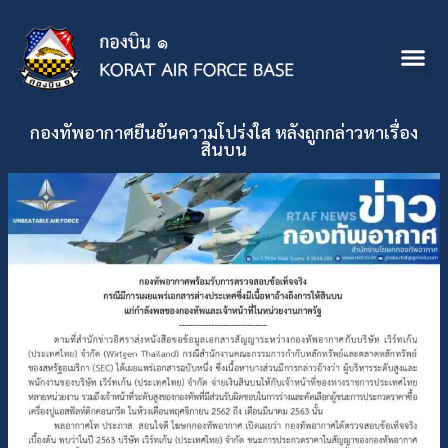
กองทัพอากาศยืนยันความโปร่งใส หลังถูกกล่าวหาเรื่อง
สินบน