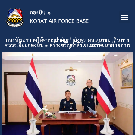
กองทัพอากาศให้ความสำคัญกำลังพล ผอ.สนพก. เดินทาง
ตรวจเยี่ยมกองบิน ๑ สร้างขวัญกำลังใจและพัฒนาศักยภาพ