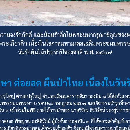
ความจงรักภักดี และน้อมรำลึกในพระมหากรุณาธิคุณของพ
ิมพระเกียรติฯ เนื่องในโอกาสมหามงคลเฉลิมพระชนมพรรษา
วันรักต้นไม้ประจำปีของชาติ พ.ศ. ๒๕๖๗
กษา ต่อยอด ผืนป่าไทย เนื่องในวัน
ติปรุใหญ่ ตำบลปรุใหญ่ อำเภอเมืองนครราชสีมา กองบิน ๑ ได้ส่งตัวแทน
ลิมพระชนมพรรษา ๖ รอบ ๒๘ กรกฎาคม ๒๕๖๗ และกิจกรรมบำรุงรักษาต้น
น ๑ เข้าร่วมในพิธี ภายใต้การนำของ นายวิจิตร กิจวิรัตน์ รองผู้ว่า
าศเอก พิชญาณ อะสีติรัตน์ ผู้บังคับการกองบิน ๑ ที่ให้ความสำคัญกับก
มพระเกียรติพระบาทสมเด็จพระเจ้าอยู่หัว ซึ่งทรงมีพระมหากรุณาธิคุณอย