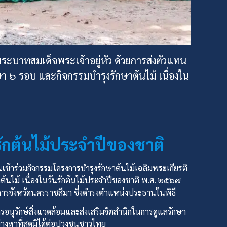
ระบาทสมเด็จพระเจ้าอยู่หัว ด้วยการส่งตัวแทน
 ๖ รอบ และกิจกรรมบำรุงรักษาต้นไม้ เนื่องใน
รักต้นไม้ประจำปีของชาติ
เข้าร่วมกิจกรรมโครงการบำรุงรักษาต้นไม้เฉลิมพระเกียรติ
ไม้ เนื่องในวันรักต้นไม้ประจำปีของชาติ พ.ศ. ๒๕๖๗
ราชการจังหวัดนครราชสีมา ซึ่งดำรงตำแหน่งประธานในพิธี
ารอนุรักษ์สิ่งแวดล้อมและส่งเสริมจิตสำนึกในการดูแลรักษา
่างหาที่สุดมิได้ต่อปวงชนชาวไทย