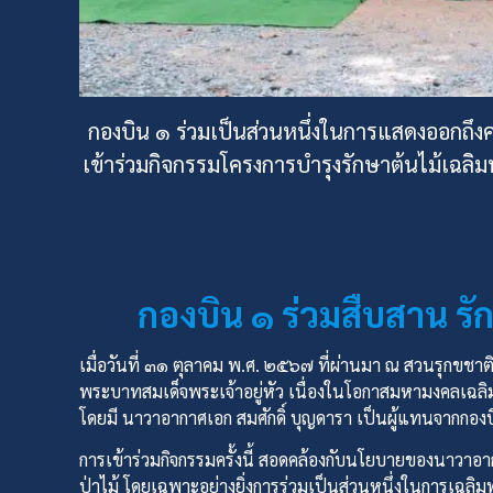
กองบิน ๑ ร่วมเป็นส่วนหนึ่งในการแสดงออกถึง
เข้าร่วมกิจกรรมโครงการบำรุงรักษาต้นไม้เฉล
กองบิน ๑ ร่วมสืบสาน รั
เมื่อวันที่ ๓๑ ตุลาคม พ.ศ. ๒๕๖๗ ที่ผ่านมา ณ สวนรุกขชา
พระบาทสมเด็จพระเจ้าอยู่หัว เนื่องในโอกาสมหามงคลเฉ
โดยมี นาวาอากาศเอก สมศักดิ์ บุญดารา เป็นผู้แทนจากกองบิ
การเข้าร่วมกิจกรรมครั้งนี้ สอดคล้องกับนโยบายของนาวาอาก
ป่าไม้ โดยเฉพาะอย่างยิ่งการร่วมเป็นส่วนหนึ่งในการเฉลิ