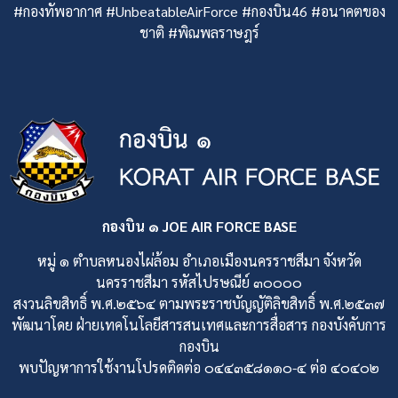
#กองทัพอากาศ #UnbeatableAirForce #กองบิน46 #อนาคตของ
ชาติ #พิณพลราษฎร์
กองบิน ๑ JOE AIR FORCE BASE
หมู่ ๑ ตำบลหนองไผ่ล้อม อำเภอเมืองนครราชสีมา จังหวัด
นครราชสีมา รหัสไปรษณีย์ ๓๐๐๐๐
สงวนลิขสิทธิ์ พ.ศ.๒๕๖๔ ตามพระราชบัญญัติลิขสิทธิ์ พ.ศ.๒๕๓๗
พัฒนาโดย ฝ่ายเทคโนโลยีสารสนเทศและการสื่อสาร กองบังคับการ
กองบิน
พบปัญหาการใช้งานโปรดติดต่อ ๐๔๔๓๕๘๑๑๐-๔ ต่อ ๔๐๔๐๒