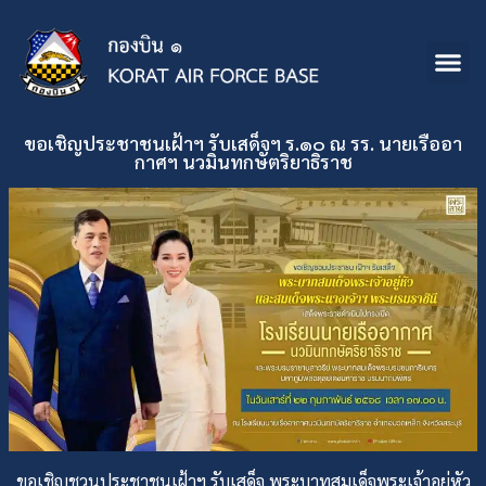
ขอเชิญประชาชนเฝ้าฯ รับเสด็จฯ ร.๑๐ ณ รร. นายเรืออา
กาศฯ นวมินทกษัตริยาธิราช
ขอเชิญชวนประชาชนเฝ้าฯ รับเสด็จ พระบาทสมเด็จพระเจ้าอยู่หัว