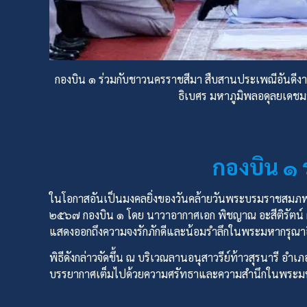
กองบิน ๑ ร่วมกับชาวนครราชสีมา สืบสานประเพณีอันดี
ธิเบศร มหาภูมิพลอดุลยเดช
กองบิน ๑ 
ในโอกาสอันเป็นมงคลยิ่งของวันคล้ายวันพระบรมราชสมภ
๒๕๖๗ กองบิน ๑ โดย นาวาอากาศเอก พิชญาณ อะสีติรัตน์ ผู้
แสดงออกถึงความจงรักภักดีและน้อมรำลึกในพระมหากรุณาธิค
พิธีดังกล่าวจัดขึ้น ณ บริเวณลานอนุสาวรีย์ท้าวสุรนารี อำ
บรรยากาศเต็มไปด้วยความศรัทธาและความสำนึกในพระมห