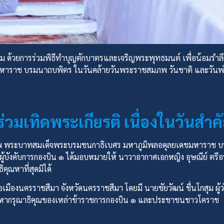
งาม ด้วยการร่วมพิธีทำบุญตักบาตรและเจริญพระพุทธมนต์ เพื่อน้อ
มหาราช บรมนาถบพิตร ในวันคล้ายวันพระราชสมภพ วันชาติ และวันพ
ร่วมเทิดพระเกียรติ เนื่องในวันสำค
พ พระบาทสมเด็จพระบรมชนกาธิเบศร มหาภูมิพลอดุลยเดชมหาราช บรม
บังคับการกองบิน ๑ ได้มอบหมายให้ นาวาอากาศเอกหญิง อุษณีย์ ตรีอรุ
ุณหาที่สุดมิได้
เภอเมืองนครราชสีมา จังหวัดนครราชสีมา โดยมี นายชัยวัฒน์ ชื่นโกสุม ผ
ากรุณาธิคุณของเหล่าข้าราชการกองบิน ๑ และประชาชนชาวโคราช