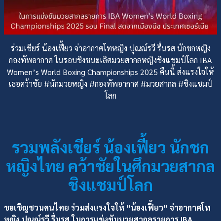
ร่วมเชียร์ น้องเฟี้ยว จ่าอากาศโทหญิง ปุณณ์รวี รื่นรส นักชกหญิง
กองทัพอากาศ ในรอบชิงชนะเลิศมวยสากลหญิงชิงแชมป์โลก IBA
Women’s World Boxing Championships 2025 คืนนี้ ส่งแรงใจให้
เธอคว้าชัย #นักมวยหญิง #กองทัพอากาศ #มวยสากล #ชิงแชมป์
โลก
รวมพลังเชียร์ น้องเฟี้ยว นักชก
หญิงไทย คว้าชัยในศึกมวยสากล
ชิงแชมป์โลก
ขอเชิญชวนคนไทย ร่วมส่งแรงใจให้ “น้องเฟี้ยว” จ่าอากาศโท
หญิง ปุณณ์รวี รื่นรส ในการแข่งขันมวยสากลรายการ IBA