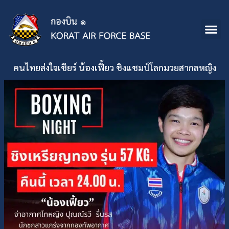
คนไทยส่งใจเชียร์ น้องเฟี้ยว ชิงแชมป์โลกมวยสากลหญิง