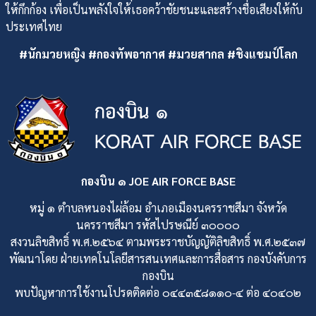
ให้กึกก้อง เพื่อเป็นพลังใจให้เธอคว้าชัยชนะและสร้างชื่อเสียงให้กับ
ประเทศไทย
#นักมวยหญิง #กองทัพอากาศ #มวยสากล #ชิงแชมป์โลก
กองบิน ๑ JOE AIR FORCE BASE
หมู่ ๑ ตำบลหนองไผ่ล้อม อำเภอเมืองนครราชสีมา จังหวัด
นครราชสีมา รหัสไปรษณีย์ ๓๐๐๐๐
สงวนลิขสิทธิ์ พ.ศ.๒๕๖๔ ตามพระราชบัญญัติลิขสิทธิ์ พ.ศ.๒๕๓๗
พัฒนาโดย ฝ่ายเทคโนโลยีสารสนเทศและการสื่อสาร กองบังคับการ
กองบิน
พบปัญหาการใช้งานโปรดติดต่อ ๐๔๔๓๕๘๑๑๐-๔ ต่อ ๔๐๔๐๒