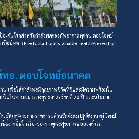
พและป้องกันโรคสำหรับกำลังพลกองทัพอากาศทุกคน ตอบโจทย์
ุรพัฒน์ทอ #PredictionForSustainableHealthPrevention
ัฒน์ทอ. ตอบโจทย์อนาคต
าน เพื่อให้กำลังพลมีคุณภาพชีวิตที่ดีและมีความพร้อมใน
) ซึ่งเป็นไปตามแนวทางยุทธศาสตร์ชาติ 20 ปี และนโยบาย
ป็นผู้ที่เกษียณอายุราชการแล้วหรือยังคงปฏิบัติงานอยู่ โดยมี
่เพิ่มมากขึ้นในเรื่องของการดูแลสุขภาพแบบองค์รวม