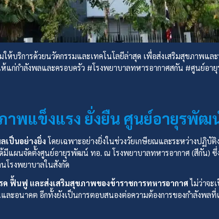
พร้อมให้บริการด้วยนวัตกรรมและเทคโนโลยีล่าสุด เพื่อส่งเสริมสุขภา
ี่ดีให้แก่กำลังพลและครอบครัว #โรงพยาบาลทหารอากาศสกัน #ศูนย์อาย
ขภาพแข็งแรง ยั่งยืน ศูนย์อายุรพ
ป็นอย่างยิ่ง
โดยเฉพาะอย่างยิ่งในช่วงวัยเกษียณและระหว่างปฏิบัติง
ศได้มีแผนจัดตั้งศูนย์อายุรพัฒน์ ทอ. ณ โรงพยาบาลทหารอากาศ (สีกัน
านโรงพยาบาลในสังกัด
าโรค ฟื้นฟู และส่งเสริมสุขภาพของข้าราชการทหารอากาศ
ไม่ว่าจะเ
ุบันและอนาคต อีกทั้งยังเป็นการตอบสนองต่อความต้องการของกำลังพลที