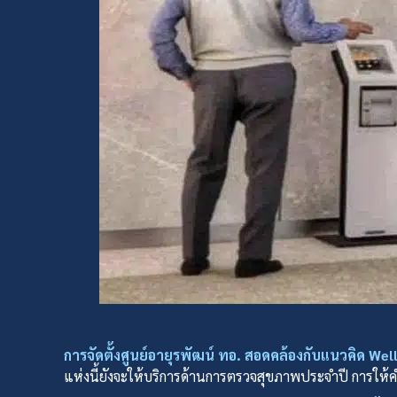
การจัดตั้งศูนย์อายุรพัฒน์ ทอ. สอดคล้องกับแนวคิด We
แห่งนี้ยังจะให้บริการด้านการตรวจสุขภาพประจำปี การให้ค