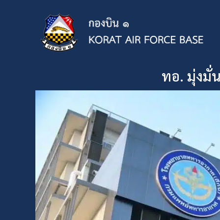
ทอ. มุ่งมั