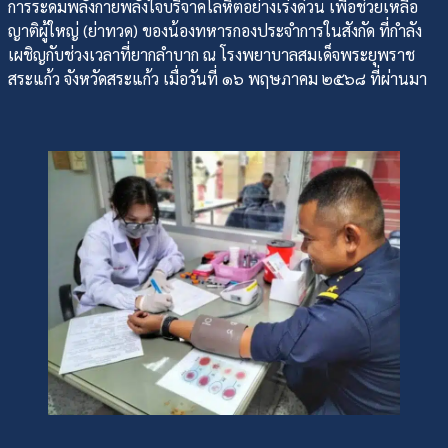
การระดมพลังกายพลังใจบริจาคโลหิตอย่างเร่งด่วน เพื่อช่วยเหลือ
ญาติผู้ใหญ่ (ย่าทวด) ของน้องทหารกองประจำการในสังกัด ที่กำลัง
เผชิญกับช่วงเวลาที่ยากลำบาก ณ โรงพยาบาลสมเด็จพระยุพราช
สระแก้ว จังหวัดสระแก้ว เมื่อวันที่ ๑๖ พฤษภาคม ๒๕๖๘ ที่ผ่านมา