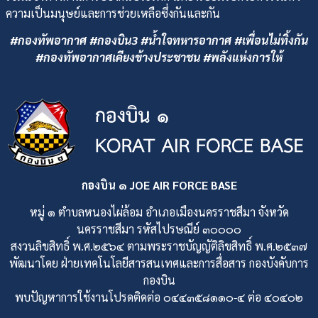
ความเป็นมนุษย์และการช่วยเหลือซึ่งกันและกัน
#กองทัพอากาศ #กองบิน3 #น้ำใจทหารอากาศ #เพื่อนไม่ทิ้งกัน
#กองทัพอากาศเคียงข้างประชาชน #พลังแห่งการให้
กองบิน ๑ JOE AIR FORCE BASE
หมู่ ๑ ตำบลหนองไผ่ล้อม อำเภอเมืองนครราชสีมา จังหวัด
นครราชสีมา รหัสไปรษณีย์ ๓๐๐๐๐
สงวนลิขสิทธิ์ พ.ศ.๒๕๖๔ ตามพระราชบัญญัติลิขสิทธิ์ พ.ศ.๒๕๓๗
พัฒนาโดย ฝ่ายเทคโนโลยีสารสนเทศและการสื่อสาร กองบังคับการ
กองบิน
พบปัญหาการใช้งานโปรดติดต่อ ๐๔๔๓๕๘๑๑๐-๔ ต่อ ๔๐๔๐๒