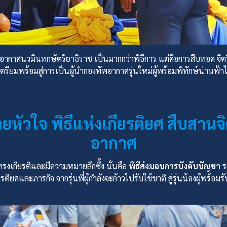
ืออากาศนวมินทกษัตริยาธิราช เป็นมากกว่าพิธีการ แต่คือการสืบทอด จิตว
เตรียมพร้อมสู่การเป็นผู้นำกองทัพอากาศรุ่นใหม่ผู้พร้อมพิทักษ์น่านฟ
้วยหัวใจ พิธีแห่งเกียรติยศ สืบสา
อากาศ
ทรงเกียรติและมีความหมายลึกซึ้ง นั่นคือ
พิธีส่งมอบการบังคับบัญชา
ระ
รติยศและภารกิจ จากรุ่นพี่ผู้กำลังจะก้าวไปรับใช้ชาติ สู่รุ่นน้องผู้พร