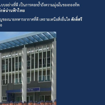
อย่างที่ดี เป็นการตอกย้ำถึงความมุ่งมั่นของกองทัพ
ักษ์น่านฟ้าไทย
ัญของนายทหารอากาศที่ดี เพราะเหนือสิ่งอื่นใด
ศักดิ์ศรี
มอ