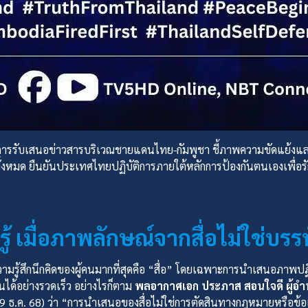
การรับเสนอข่าวสารบริเวณชายแดนไทย-กัมพูชา ชี้ภาพความขัดแย้งแล
ทั้งหมด ยืนยันประเทศไทยปฏิบัติการภายใต้หลักการป้องกันตนเองเพื่
ู้ เมื่อภาพลักษณ์จากสื่อไม่ใช่บร
วามรู้สึกนึกคิดของผู้คนมากที่สุดคือ “สื่อ” โดยเฉพาะการนำเสนอภา
ได้อย่างรวดเร็ว อย่างไรก็ตาม
พลอากาศเอก ประภาส สอนใจดี ผู้อ
 (19 ธ.ค. 68) ว่า “การนำเสนอของสื่อไม่ใช่การตัดสินทางกฎหมายหรือข้อ