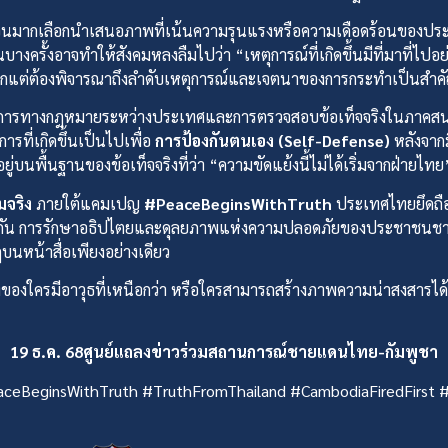
วนมากเลือกนำเสนอภาพที่เน้นความรุนแรงหรือความเดือดร้อนของประชาช
งครั้งอาจทำให้สังคมหลงลืมไปว่า “เหตุการณ์ที่เกิดขึ้นมีที่มาที่ไป
ากแต่ต้องพิจารณาถึงลำดับเหตุการณ์และเจตนาของการกระทำเป็นสำค
ารทางกฎหมายระหว่างประเทศและการตรวจสอบข้อเท็จจริงในภาคสนาม
ารที่เกิดขึ้นเป็นไปเพื่อ
การป้องกันตนเอง (Self-Defense)
หลังจากมี
บนพื้นฐานของข้อเท็จจริงที่ว่า “ความขัดแย้งนี้ไม่ได้เริ่มจากฝ่ายไทย
มจริง
ภายใต้แคมเปญ
#PeaceBeginsWithTruth
ประเทศไทยยึดถือค
ยวกัน การรักษาอธิปไตยและดุลยภาพแห่งความปลอดภัยของประชาชนชาวไทย
นหน้าสื่อเพียงอย่างเดียว
งของใครมีอาวุธที่เหนือกว่า หรือใครสามารถสร้างภาพความน่าสงสารได้มา
19 ธ.ค. 68ศูนย์แถลงข่าวร่วมสถานการณ์ชายแดนไทย-กัมพูชา
ceBeginsWithTruth #TruthFromThailand #CambodiaFiredFirst #