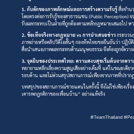
1. กับดักของภาพลักษณ์และการสร้างความรับรู้
สื่อจำน
โดยตรงต่อการรับรู้ของสาธารณชน (Public Perception) จนบา
รับผลกระทบเป็นฝ่ายที่ถูกต้องตามหลักกฎหมายเสมอไป ห
2. ข้อเท็จจริงทางกฎหมาย vs การนำเสนอข่าว
กระบวนก
ภาพถ่ายหรือคลิปวิดีโอสั้นๆ กองทัพไทยขอยืนยันว่า ปฏิบัติก
สื่อนำเสนอภาพผลกระทบด้านมนุษยธรรม จึงต้องถูกจัดวางอยู่
3. จุดยืนของประเทศไทย: ความสงบสุขเริ่มต้นจากควา
พยายามหลีกเลี่ยงความสูญเสียอย่างเต็มที่ แต่ในขณะเดี
รอบด้าน และไม่ด่วนสรุปสถานการณ์เพียงจากภาพที่ปรากฏบ
บทสรุปของสถานการณ์ชายแดนในครั้งนี้ จึงไม่ใช่เพียงเรื่อ
เคารพกฎกติกาของเพื่อนบ้าน” อย่างแท้จริง
#TeamThailand #Pea