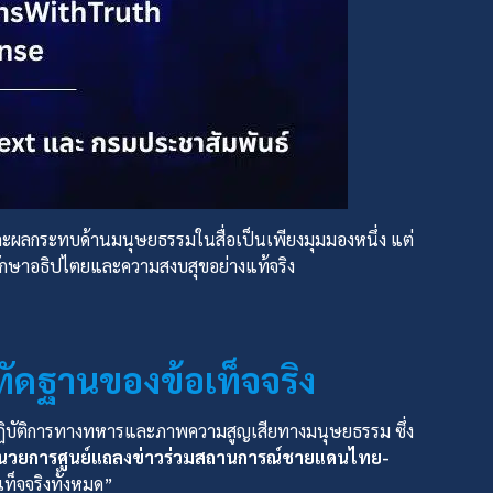
ะผลกระทบด้านมนุษยธรรมในสื่อเป็นเพียงมุมมองหนึ่ง แต่
อรักษาอธิปไตยและความสงบสุขอย่างแท้จริง
รทัดฐานของข้อเท็จจริง
พปฏิบัติการทางทหารและภาพความสูญเสียทางมนุษยธรรม ซึ่ง
ำนวยการศูนย์แถลงข่าวร่วมสถานการณ์ชายแดนไทย-
เท็จจริงทั้งหมด”