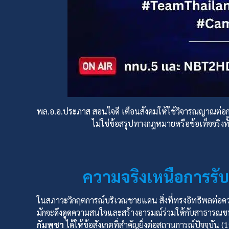
พล.อ.อ.ประภาส สอนใจดี เตือนสังคมให้ใช้วิจารณญาณต่อ
ไม่ใช่ข้อสรุปทางกฎหมายหรือข้อเท็จจริง
ความจริงเหนือการรับร
ในสภาวะวิกฤตการณ์บริเวณชายแดน สิ่งที่ทรงอิทธิพลต่อค
มักจะดึงดูดความสนใจและสร้างอารมณ์ร่วมให้กับสาธารณชน
กัมพูชา
ได้ให้ข้อสังเกตที่สำคัญยิ่งต่อสถานการณ์ปัจจุบัน