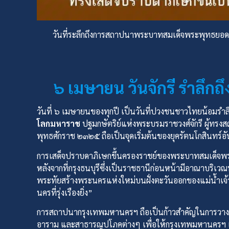
วันที่ระลึกถึงการสถาปนาพระบาทสมเด็จพระพุทธยอดฟ้
๖ เมษายน วันจักรี รำลึ
วันที่ ๖ เมษายนของทุกปี เป็นวันที่ปวงชนชาวไทยน้อมรำลึ
โลกมหาราช
ปฐมกษัตริย์แห่งพระบรมราชวงศ์จักรี ผู้ทรงส
พุทธศักราช ๒๓๒๕ ถือเป็นจุดเริ่มต้นของยุครัตนโกสินทร์อันร
การเสด็จปราบดาภิเษกขึ้นครองราชย์ของพระบาทสมเด็จพระพุ
หลังจากที่กรุงธนบุรีซึ่งเป็นราชธานีก่อนหน้ามีอาณาบริเว
พระทัยสร้างพระนครแห่งใหม่บนฝั่งตะวันออกของแม่น้ำ
นครที่รุ่งเรืองยิ่ง”
การสถาปนากรุงเทพมหานครฯ ถือเป็นก้าวสำคัญในการวางร
อาราม และสาธารณูปโภคต่างๆ เพื่อให้กรุงเทพมหานครฯ เป