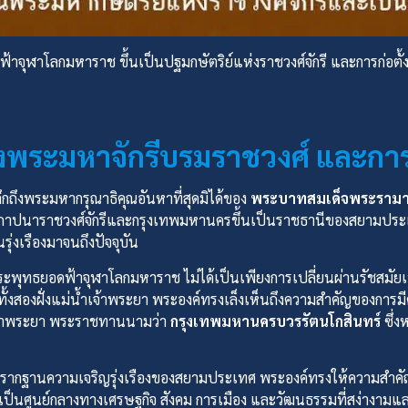
าจุฬาโลกมหาราช ขึ้นเป็นปฐมกษัตริย์แห่งราชวงศ์จักรี และการก่อต
กถึงพระมหาจักรีบรมราชวงศ์ แล
กถึงพระมหากรุณาธิคุณอันหาที่สุดมิได้ของ
พระบาทสมเด็จพระรามาธ
ถาปนาราชวงศ์จักรีและกรุงเทพมหานครขึ้นเป็นราชธานีของสยามประเทศ เ
ุ่งเรืองมาจนถึงปัจจุบัน
ทธยอดฟ้าจุฬาโลกมหาราช ไม่ได้เป็นเพียงการเปลี่ยนผ่านรัชสมัยเท่า
ณทั้งสองฝั่งแม่น้ำเจ้าพระยา พระองค์ทรงเล็งเห็นถึงความสำคัญของการม
เจ้าพระยา พระราชทานนามว่า
กรุงเทพมหานครบวรรัตนโกสินทร์
ซึ่ง
ากฐานความเจริญรุ่งเรืองของสยามประเทศ พระองค์ทรงให้ความสำคัญก
็นศูนย์กลางทางเศรษฐกิจ สังคม การเมือง และวัฒนธรรมที่สง่างามแล