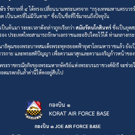
หัว
รัชกาลที่ ๔ ได้ทรงเปลี่ยนนามพระนครจาก “กรุงเทพมหานครบวรร
ป็นนครที่ไม่มีวันตาย” ซึ่งเป็นชื่อที่ใช้มาจนถึงปัจจุบัน
็นต้นมา ระยะเวลาดังกล่าวถูกเรียกว่า
สมัยรัตนโกสินทร์
ซึ่งเป็นยุค
รอง ประเทศไทยสามารถรักษาเอกราชและอธิปไตยไว้ได้ ท่ามกลางกร
ณาธิคุณของพระบาทสมเด็จพระพุทธยอดฟ้าจุฬาโลกมหาราชแล้ว ยังเป็นโ
มเทพระวรกาย และพระสติปัญญา เพื่อความผาสุกและความเจริญก้าวห
งพระราชกรณียกิจของพระมหากษัตริย์แห่งพระบรมราชวงศ์จักรี จะช่วยใ
มรดกอันล้ำค่านี้ให้คงอยู่สืบไป
กองบิน ๑ JOE AIR FORCE BASE