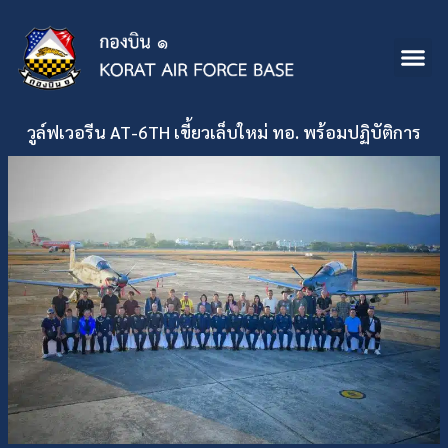
วูล์ฟเวอรีน AT-6TH เขี้ยวเล็บใหม่ ทอ. พร้อมปฏิบัติการ