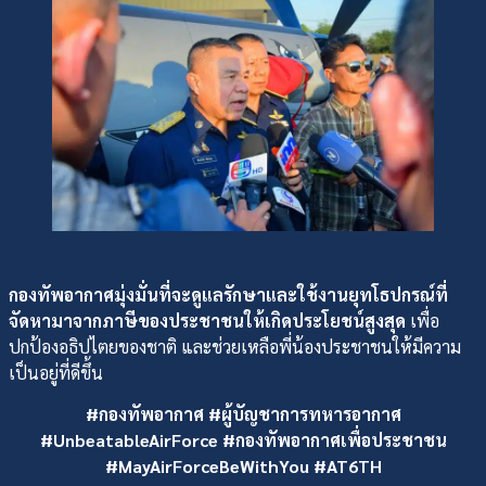
กองทัพอากาศมุ่งมั่นที่จะดูแลรักษาและใช้งานยุทโธปกรณ์ที่
จัดหามาจากภาษีของประชาชนให้เกิดประโยชน์สูงสุด
เพื่อ
ปกป้องอธิปไตยของชาติ และช่วยเหลือพี่น้องประชาชนให้มีความ
เป็นอยู่ที่ดีขึ้น
#กองทัพอากาศ #ผู้บัญชาการทหารอากาศ
#UnbeatableAirForce #กองทัพอากาศเพื่อประชาชน
#MayAirForceBeWithYou #AT6TH