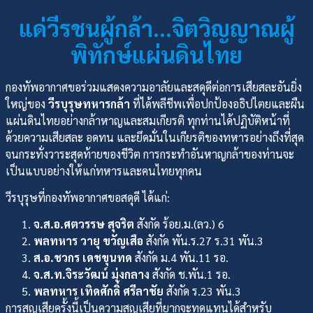
แด่วีรชนผู้กล้า…จิตวิญญาณผู้
พิทักษ์แผ่นดินไทย
กองทัพอากาศขอร่วมแสดงความอาลัยและสดุดีต่อการเสียสละอันยิ่ง
ใหญ่ของ
วีรบุรุษทหารกล้า
ที่ได้พลีชีพเพื่อปกป้องอธิปไตยและผืน
แผ่นดินไทยอย่างกล้าหาญและสมเกียรติ ทุกท่านได้ปฏิบัติหน้าที่
ด้วยความเสียสละ อดทน และยึดมั่นในเกียรติของทหารอย่างถึงที่สุด
จนกระทั่งวาระสุดท้ายของชีวิต การกระทำอันหาญกล้าของท่านจะ
เป็นแบบอย่างให้แก่ทหารและคนไทยทุกคน
วีรบุรุษที่กองทัพอากาศขอสดุดี ได้แก่:
จ.ส.อ.ศตวรรษ สุจริต
สังกัด ร้อย.ม.(ลว.) 6
พลทหาร วายุ ขวัญเสือ
สังกัด พัน.ร.27 ร.31 พัน.3
ส.อ.ชวกร เดชขุนทด
สังกัด ม.4 พัน.11 รอ.
จ.ส.ท.จิระวัฒน์ มุ่งกลาง
สังกัด ช.พัน.1 รอ.
พลทหาร เทิดศักดิ์ ศรีลาชัย
สังกัด ร.23 พัน.3
การสูญเสียครั้งนี้เป็นความสูญเสียที่ยากจะทดแทนได้สำหรับ