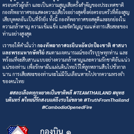
ครอบครัวผู้กล้า และเป็นความสูญเสียครั้งสำคัญของประเทศชาติ
กองทัพอากาศขอแสดงความเสียใจอย่างสุดซึ้งต่อครอบครัวที่ต้องสูญ
เสียบุคคลอันเป็นที่รักยิ่ง ทั้งนี้ กองทัพอากาศขอสดุดีและยกย่องใน
ความกล้าหาญ ความเข้มแข็ง และจิตวิญญาณแห่งการเสียสละของ
ท่านอย่างสูงสุด
เราขอให้คำมั่นว่า
กองทัพอากาศจะยืนหยัดปกป้องชาติ ศาสนา
และพระมหากษัตริย์
สมตามเจตนารมณ์ของวีรบุรุษทุกท่าน และ
พร้อมที่จะสืบสานแบบอย่างความกล้าหาญและความรักชาติอันแน่ว
แน่ของท่าน เพื่อรักษาผืนแผ่นดินไทยไว้ให้ลูกหลานสืบไปชั่วกาล
นาน การเสียสละของท่านจะไม่มีวันเลือนหายไปจากความทรงจำ
ของคนไทย
#สละเลือดทุกหยาดเป็นชาติพลี #TEAMTHAILAND #ยุทธ
บดินทร์ #ไทยนี้รักสงบแต่ถึงรบไม่ขลาด #TruthFromThailand
#CambodiaOpenedFire