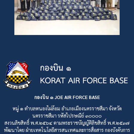
กองบิน ๑ JOE AIR FORCE BASE
หมู่ ๑ ตำบลหนองไผ่ล้อม อำเภอเมืองนครราชสีมา จังหวัด
นครราชสีมา รหัสไปรษณีย์ ๓๐๐๐๐
สงวนลิขสิทธิ์ พ.ศ.๒๕๖๔ ตามพระราชบัญญัติลิขสิทธิ์ พ.ศ.๒๕๓๗
พัฒนาโดย ฝ่ายเทคโนโลยีสารสนเทศและการสื่อสาร กองบังคับการ